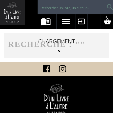
Librairie D'un livre à l'autre - Avranches
searc
0
menu_book
menu
input
shopping_basket
CHARGEMENT
RECHERCHE : "
"