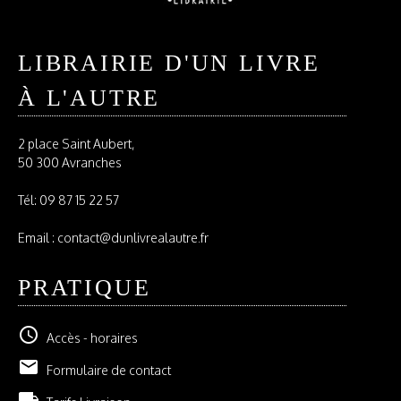
LIBRAIRIE D'UN LIVRE
À L'AUTRE
2 place Saint Aubert,
50 300 Avranches
Tél:
09 87 15 22 57
Email : contact@dunlivrealautre.fr
PRATIQUE
schedule
Accès - horaires
email
Formulaire de contact
local_shipping