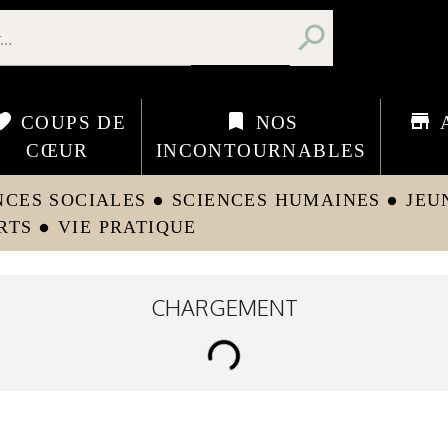
search
orite
bookmark
store
COUPS DE
NOS
CŒUR
INCONTOURNABLES
NCES SOCIALES
SCIENCES HUMAINES
JEU
circle
circle
RTS
VIE PRATIQUE
circle
CHARGEMENT