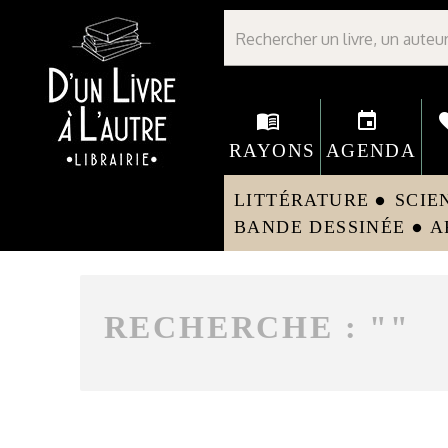
Librairie D'un livre à l'autre - Avranches
menu_book
event
fav
RAYONS
AGENDA
LITTÉRATURE
SCIE
circle
BANDE DESSINÉE
A
circle
RECHERCHE : "
"