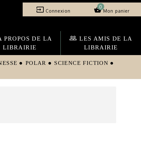
0
input
shopping_basket
Connexion
Mon panier
people_outline
A PROPOS DE LA
LES AMIS DE LA
LIBRAIRIE
LIBRAIRIE
NESSE
POLAR
SCIENCE FICTION
circle
circle
circle