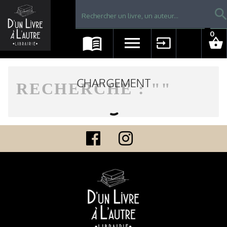
Librairie D'un livre à l'autre - Avranches
searc
0
menu_book
menu
input
shopping_basket
CHARGEMENT
RECHERCHE : "
"