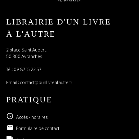
LIBRAIRIE D'UN LIVRE
À L'AUTRE
2 place Saint Aubert,
50 300 Avranches
Tél:
09 87 15 22 57
Email : contact@dunlivrealautre.fr
PRATIQUE
schedule
Accès - horaires
email
Formulaire de contact
local_shipping