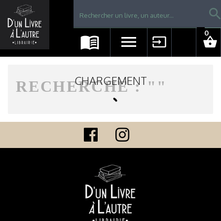
Librairie D'un livre à l'autre - Avranches
searc
0
menu_book
menu
input
shopping_basket
CHARGEMENT
RECHERCHE : "
"