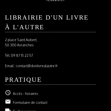
LIBRAIRIE D'UN LIVRE
À L'AUTRE
2 place Saint Aubert,
50 300 Avranches
Tél:
09 87 15 22 57
Email : contact@dunlivrealautre.fr
PRATIQUE
schedule
Accès - horaires
email
Formulaire de contact
local_shipping