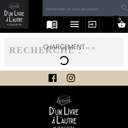
Librairie D'un livre à l'autre - Avranches
searc
0
menu_book
menu
input
shopping_basket
CHARGEMENT
RECHERCHE : "
"