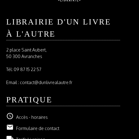
LIBRAIRIE D'UN LIVRE
À L'AUTRE
2 place Saint Aubert,
50 300 Avranches
Tél:
09 87 15 22 57
Email : contact@dunlivrealautre.fr
PRATIQUE
schedule
Accès - horaires
email
Formulaire de contact
local_shipping