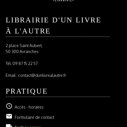
LIBRAIRIE D'UN LIVRE
À L'AUTRE
2 place Saint Aubert,
50 300 Avranches
Tél:
09 87 15 22 57
Email : contact@dunlivrealautre.fr
PRATIQUE
schedule
Accès - horaires
email
Formulaire de contact
local_shipping