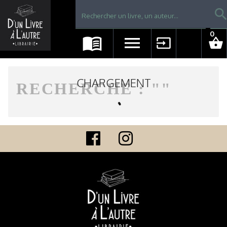
Librairie D'un livre à l'autre - Avranches
searc
0
menu_book
menu
input
shopping_basket
CHARGEMENT
RECHERCHE : "
"