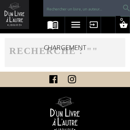
Librairie D'un livre à l'autre - Avranches
searc
0
menu_book
menu
input
shopping_basket
CHARGEMENT
RECHERCHE : "
"