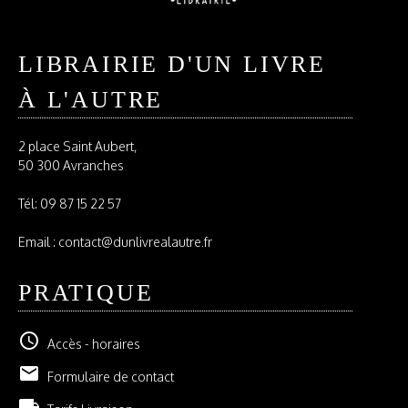
LIBRAIRIE D'UN LIVRE
À L'AUTRE
2 place Saint Aubert,
50 300 Avranches
Tél:
09 87 15 22 57
Email : contact@dunlivrealautre.fr
PRATIQUE
schedule
Accès - horaires
email
Formulaire de contact
local_shipping