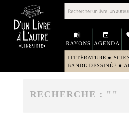
Librairie D'un livre à l'autre - Avranches
menu_book
event
fav
RAYONS
AGENDA
LITTÉRATURE
SCIE
circle
BANDE DESSINÉE
A
circle
RECHERCHE : "
"