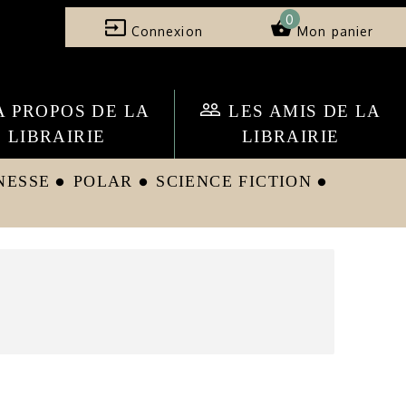
0
input
shopping_basket
Connexion
Mon panier
people_outline
A PROPOS DE LA
LES AMIS DE LA
LIBRAIRIE
LIBRAIRIE
NESSE
POLAR
SCIENCE FICTION
circle
circle
circle