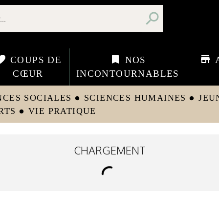
search
orite
bookmark
store
COUPS DE
NOS
CŒUR
INCONTOURNABLES
NCES SOCIALES
SCIENCES HUMAINES
JEU
circle
circle
RTS
VIE PRATIQUE
circle
CHARGEMENT