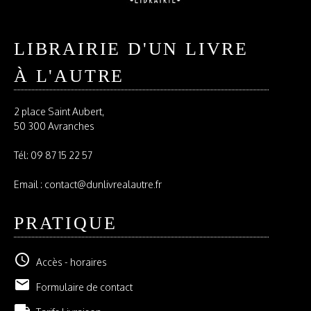
LIBRAIRIE D'UN LIVRE
À L'AUTRE
2 place Saint Aubert,
50 300 Avranches
Tél:
09 87 15 22 57
Email : contact@dunlivrealautre.fr
PRATIQUE
schedule
Accès - horaires
email
Formulaire de contact
local_shipping