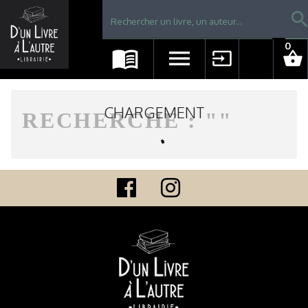
Librairie D'un livre à l'autre - Avranches
searc
0
menu_book
menu
input
shopping_basket
CHARGEMENT
RECHERCHE : "
"