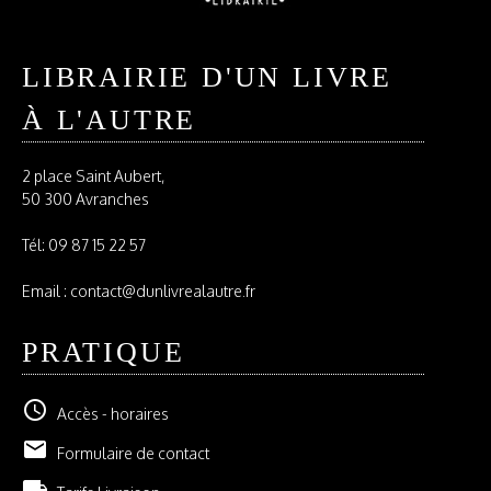
LIBRAIRIE D'UN LIVRE
À L'AUTRE
2 place Saint Aubert,
50 300 Avranches
Tél:
09 87 15 22 57
Email : contact@dunlivrealautre.fr
PRATIQUE
schedule
Accès - horaires
email
Formulaire de contact
local_shipping