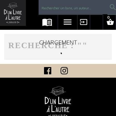
Librairie D'un livre à l'autre - Avranches
searc
0
menu_book
menu
input
shopping_basket
CHARGEMENT
RECHERCHE : "
"