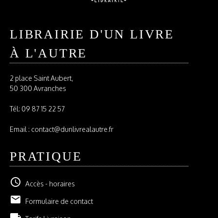
LIBRAIRIE D'UN LIVRE
À L'AUTRE
2 place Saint Aubert,
50 300 Avranches
Tél:
09 87 15 22 57
Email : contact@dunlivrealautre.fr
PRATIQUE
schedule
Accès - horaires
email
Formulaire de contact
local_shipping