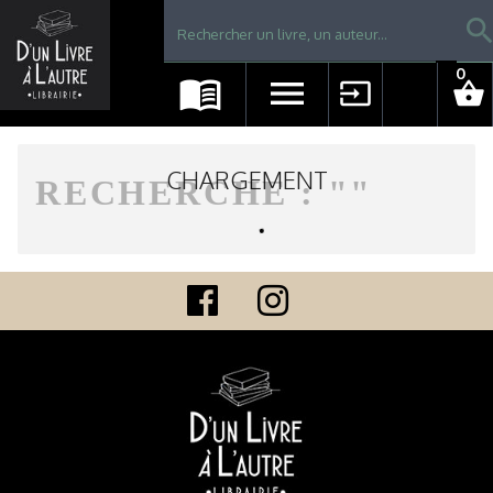
Librairie D'un livre à l'autre - Avranches
searc
0
menu_book
menu
input
shopping_basket
CHARGEMENT
RECHERCHE : "
"