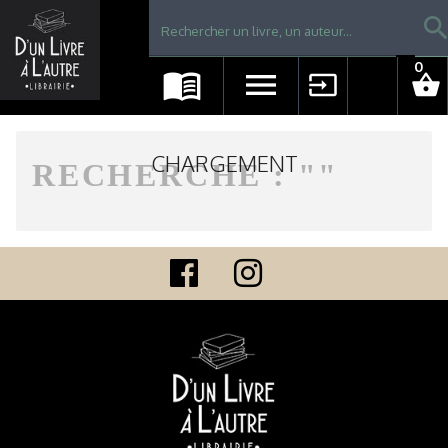
Librairie D'un livre à l'autre - Avranches
searc
0
menu_book
menu
input
shopping_basket
CHARGEMENT
RECHERCHE : "
"