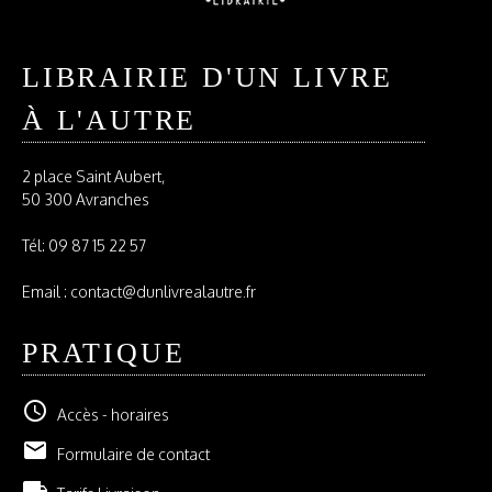
LIBRAIRIE D'UN LIVRE
À L'AUTRE
2 place Saint Aubert,
50 300 Avranches
Tél:
09 87 15 22 57
Email : contact@dunlivrealautre.fr
PRATIQUE
schedule
Accès - horaires
email
Formulaire de contact
local_shipping