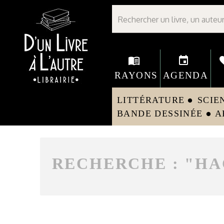
Librairie D'un livre à l'autre - Avranches
menu_book
event
fav
RAYONS
AGENDA
LITTÉRATURE
SCIE
circle
BANDE DESSINÉE
A
circle
RECHERCHE : "
HA