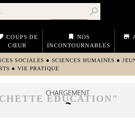
search
orite
bookmark
store
COUPS DE
NOS
CŒUR
INCONTOURNABLES
NCES SOCIALES
SCIENCES HUMAINES
JEU
circle
circle
RTS
VIE PRATIQUE
circle
CHARGEMENT
CHETTE EDUCATION
"