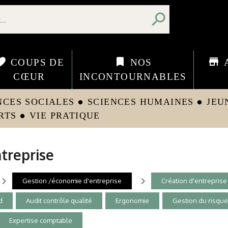
search
orite
bookmark
store
COUPS DE
NOS
CŒUR
INCONTOURNABLES
NCES SOCIALES
SCIENCES HUMAINES
JEU
circle
circle
RTS
VIE PRATIQUE
circle
treprise
vigate_next
navigate_next
Gestion /économie d'entreprise
Création d'entreprise
d
Audit contrôle qualité
Ergonomie
Gestion du risqu
Expertise comptable