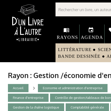
Librairie D'un livre à l'autre - Avranches
menu_book
event
fav
RAYONS
AGENDA
LITTÉRATURE
SCIE
circle
BANDE DESSINÉE
A
circle
Rayon : Gestion /économie d'en
navigate_next
na
Accueil
Economie et administration d'entreprise
Finance d'entreprise
Contrôle de gestion/tableaux de bor
Gestion de la chaîne logistique
Comptabilité générale