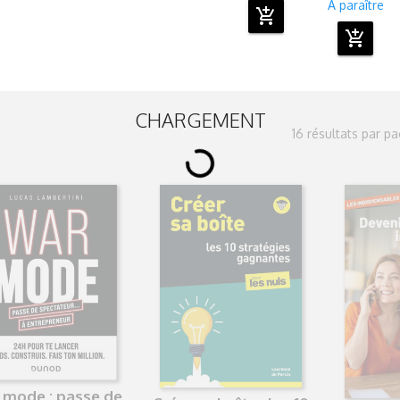
A paraître
add_shopping_cart
add_shopping_cart
CHARGEMENT
16 résultats par p
 mode : passe de