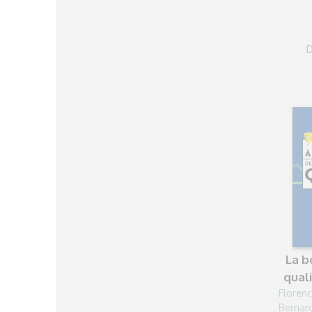
D
La b
quali
Florenc
Bernar