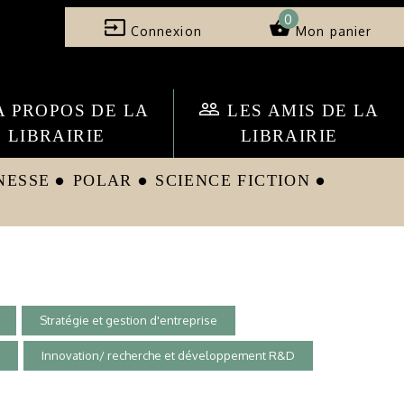
0
input
shopping_basket
Connexion
Mon panier
people_outline
A PROPOS DE LA
LES AMIS DE LA
LIBRAIRIE
LIBRAIRIE
NESSE
POLAR
SCIENCE FICTION
circle
circle
circle
Stratégie et gestion d'entreprise
e
Innovation/ recherche et développement R&D