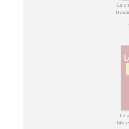
La c
travai
D
Le 
bibl