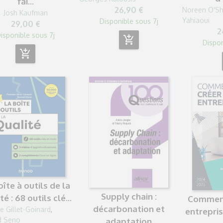
fai...
26,90 €
Noreen O'S
Josh Kaufman
Yahiaoui
Disponible sous 7j
29,00 €
2
isponible sous 7j
add_shopping_cart
Dispon
add_shopping_cart
oîte à outils de la
Supply chain :
té : 68 outils clé...
Comment
décarbonation et
e Gillet-Goinard
,
entreprise
d Seno
adaptation