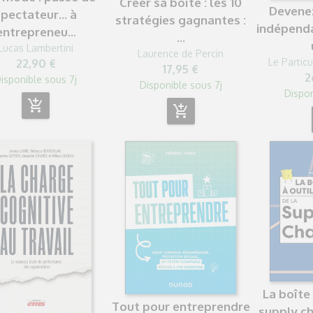
Créer sa boîte : les 10
Devenez
spectateur... à
stratégies gagnantes :
indépenda
entrepreneu...
...
Lucas Lambertini
Laurence de Percin
Le Particu
22,90 €
17,95 €
2
isponible sous 7j
Disponible sous 7j
Dispon
add_shopping_cart
add_shopping_cart
La boîte 
Tout pour entreprendre
supply cha