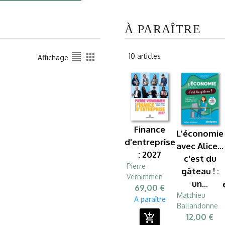
À PARAÎTRE
format_align_justify
apps
10 articles
Affichage
Finance
L'économie
d'entreprise
avec Alice...
: 2027
c'est du
Pierre
gâteau ! :
Vernimmen
un...
69,00 €
Matthieu
A paraître
Ballandonne
add_shopping_cart
12,00 €