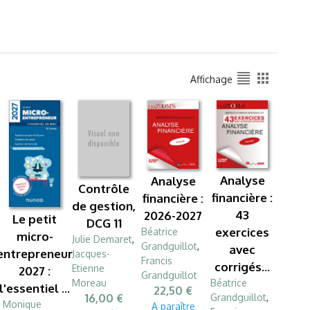
format_align_justify
apps
Affichage
Analyse
Analyse
Contrôle
financière :
financière :
de gestion,
43
2026-2027
Le petit
DCG 11
exercices
Béatrice
micro-
Julie Demaret
,
Grandguillot
,
avec
entrepreneur
Jacques-
Francis
corrigés...
Etienne
2027 :
Grandguillot
Béatrice
Moreau
l'essentiel ...
22,50 €
Grandguillot
,
16,00 €
Monique
A paraître