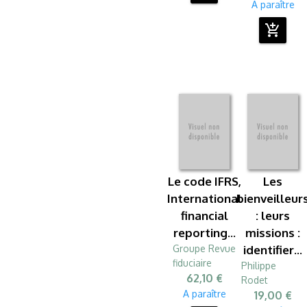
A paraître
add_shopping_cart
Le code IFRS,
Les
International
bienveilleur
financial
: leurs
reporting...
missions :
Groupe Revue
identifier...
fiduciaire
Philippe
62,10 €
Rodet
A paraître
19,00 €