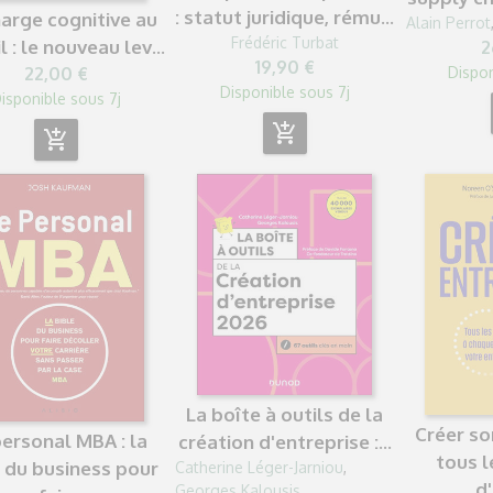
: statut juridique, rému...
harge cognitive au
Alain Perrot
Frédéric Turbat
l : le nouveau lev...
2
19,90 €
Dispon
22,00 €
Disponible sous 7j
isponible sous 7j
add_shopping_cart
add_shopping_cart
La boîte à outils de la
Créer so
personal MBA : la
création d'entreprise :...
tous l
e du business pour
Catherine Léger-Jarniou
,
d'
Georges Kalousis