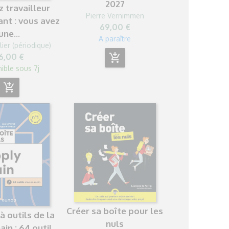
2027
 travailleur
Pierre Vernimmen
nt : vous avez
69,00 €
une...
A paraître
lier (périodique)
add_shopping_cart
6,00 €
ible sous 7j
add_shopping_cart
Créer sa boîte pour les
à outils de la
nuls
in : 64 outil...