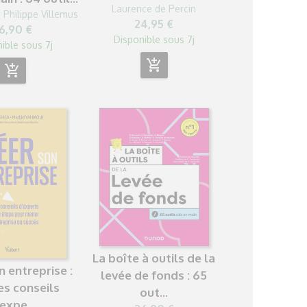
Laurence de Percin
,
Philippe Villemus
24,95 €
6,90 €
Disponible sous 7j
ible sous 7j
add_shopping_cart
add_shopping_cart
La boîte à outils de la
n entreprise :
levée de fonds : 65
es conseils
out...
expe...