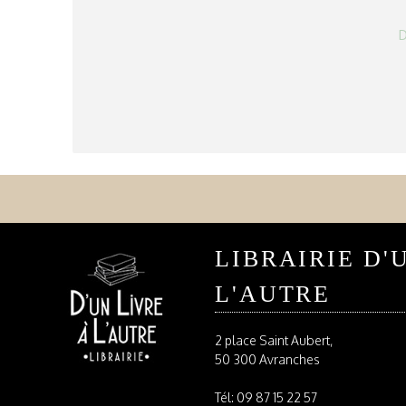
D
LIBRAIRIE D'
L'AUTRE
2 place Saint Aubert,
50 300 Avranches
Tél:
09 87 15 22 57