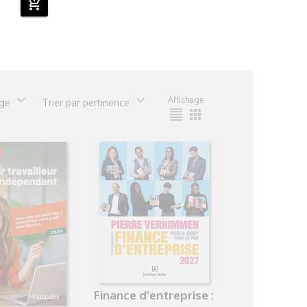
add_shopping_cart
expand_more
expand_more
Affichage
age
Trier par pertinence
format_align_justify
apps
Finance d'entreprise :