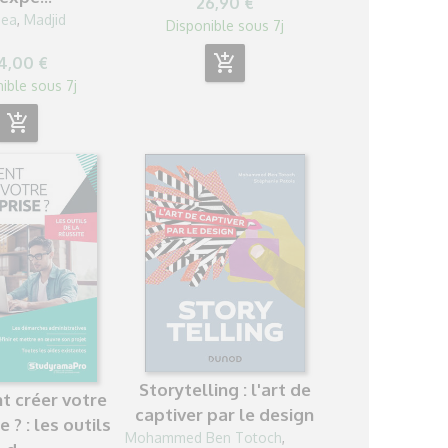
26,90 €
hea
,
Madjid
Disponible sous 7j
add_shopping_cart
4,00 €
ible sous 7j
add_shopping_cart
Storytelling : l'art de
 créer votre
captiver par le design
 ? : les outils
Mohammed Ben Totoch
,