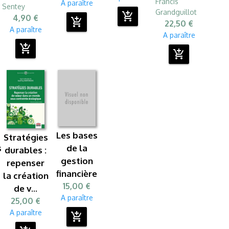
Francis
A paraître
Sentey
Grandguillot
add_shopping_cart
4,90 €
add_shopping_cart
22,50 €
A paraître
A paraître
add_shopping_cart
add_shopping_cart
Les bases
Stratégies
s
de la
durables :
gestion
repenser
financière
la création
15,00 €
de v...
A paraître
25,00 €
A paraître
add_shopping_cart