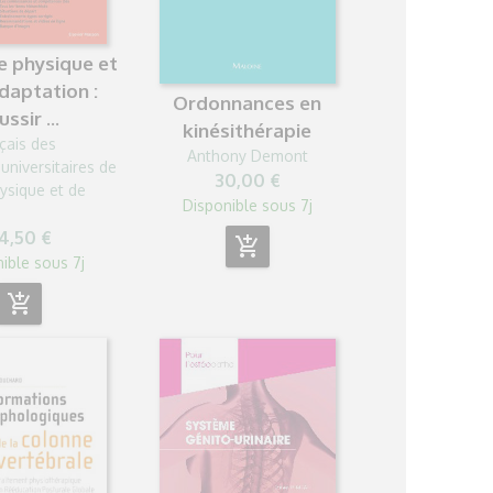
 physique et
daptation :
Ordonnances en
ussir ...
kinésithérapie
çais des
Anthony Demont
universitaires de
30,00 €
ysique et de
Disponible sous 7j
n
4,50 €
add_shopping_cart
ible sous 7j
add_shopping_cart