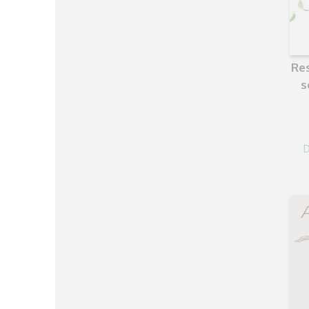
Res
s
D