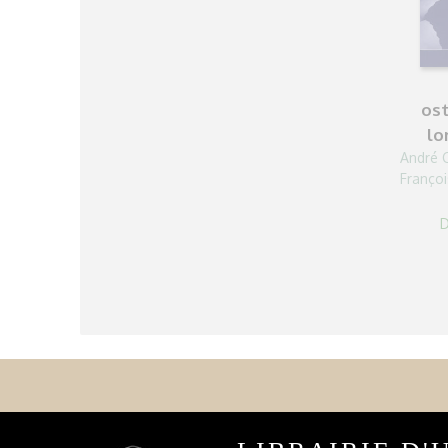
os
lo
André 
Françoi
D