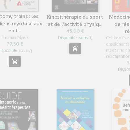
tomy trains : les
Kinésithérapie du sport
Médecine
diens myofasciaux
et de l'activité physiq...
de réa
en t...
45,00 €
ré
Thomas Myers
Disponible sous 7j
Collège fran
79,50 €
enseignants 
add_shopping_cart
médecine ph
isponible sous 7j
réadaptatio
add_shopping_cart
3
Dispon