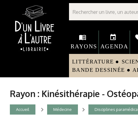
Librairie D'un livre à l'autre - Avranches
menu_book
event
fav
RAYONS
AGENDA
LITTÉRATURE
SCIE
circle
BANDE DESSINÉE
A
circle
Rayon : Kinésithérapie - Ostéop
navigate_next
navigate_next
Accueil
Médecine
Disciplines paramédica