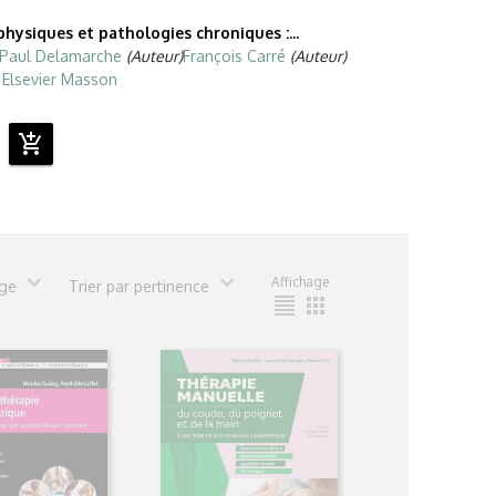
physiques et pathologies chroniques :...
Paul Delamarche
(Auteur)
François Carré
(Auteur)
Elsevier Masson
€
add_shopping_cart
expand_more
expand_more
Affichage
age
Trier par pertinence
format_align_justify
apps