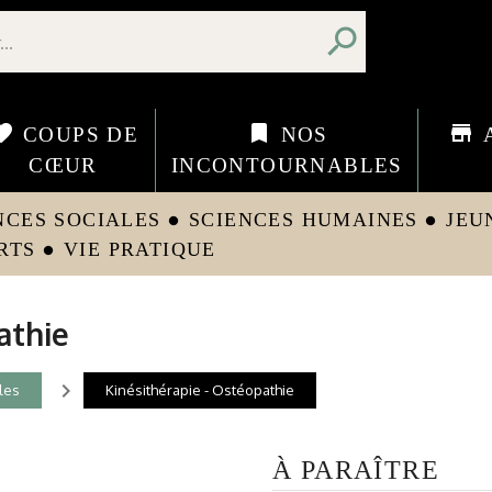
search
orite
bookmark
store
COUPS DE
NOS
CŒUR
INCONTOURNABLES
NCES SOCIALES
SCIENCES HUMAINES
JEU
circle
circle
RTS
VIE PRATIQUE
circle
athie
navigate_next
les
Kinésithérapie - Ostéopathie
À PARAÎTRE