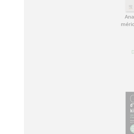
Ana
méri
D