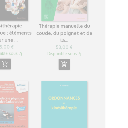
sithérapie
Thérapie manuelle du
que : éléments
coude, du poignet et de
r une ...
la...
5,00 €
53,00 €
ible sous 7j
Disponible sous 7j
add_shopping_cart
add_shopping_cart