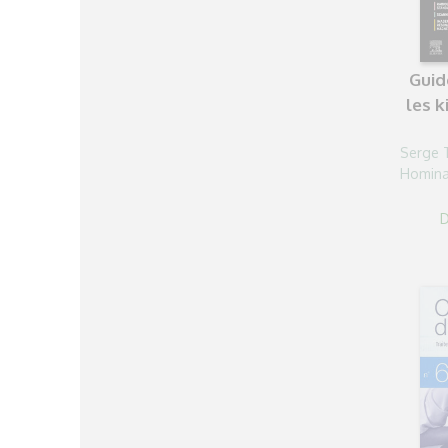
Guid
les k
Serge 
Homina
D