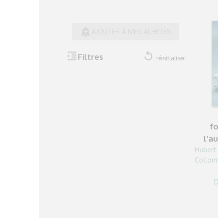
add_alert
AJOUTER À MES ALERTES
format_indent_increase
replay
Filtres
réinitialiser
fo
l'a
Hubert
Collom
D