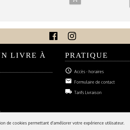
UN LIVRE À
PRATIQUE
schedule
Accès - horaires
email
Formulaire de contact
local_shipping
Tarifs Livraison
r
tion de cookies permettant d'améliorer votre expérience utilisateur.
Mentions légales
|
Conditions 