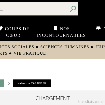
search
orite
bookmark
store
COUPS DE
NOS
CŒUR
INCONTOURNABLES
NCES SOCIALES
SCIENCES HUMAINES
JEU
circle
circle
RTS
VIE PRATIQUE
circle
navigate_next
Industrie CAP BEP PR
CHARGEMENT
16 résultats par p