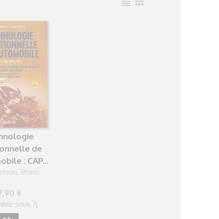
format_align_justify
apps
hnologie
ionnelle de
bile : CAP...
eteau
,
Bruno
7,90 €
ible sous 7j