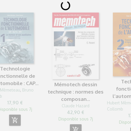
Technologie
nctionnelle de
Tec
utomobile : CAP...
Mémotech dessin
fonct
 Mèmeteau
,
Bruno
technique : normes des
l'automo
b
composan...
17,90 €
Hubert Mèm
Claude Hazard
Collomb
isponible sous 7j
42,90 €
1
Disponible sous 7j
add_shopping_cart
Dispon
add_shopping_cart