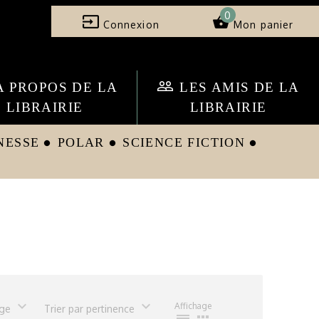
0
input
shopping_basket
Connexion
Mon panier
people_outline
A PROPOS DE LA
LES AMIS DE LA
LIBRAIRIE
LIBRAIRIE
NESSE
POLAR
SCIENCE FICTION
circle
circle
circle
expand_more
expand_more
Affichage
age
Trier par pertinence