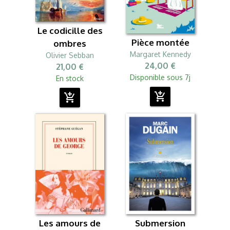
Le codicille des
Pièce montée
ombres
Margaret Kennedy
Olivier Sebban
24,00 €
21,00 €
Disponible sous 7j
En stock
add_shopping_cart
add_shopping_cart
Les amours de
Submersion