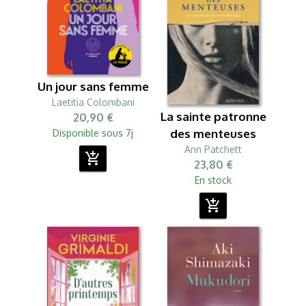
Un jour sans femme
Laetitia Colombani
La sainte patronne
20,90 €
des menteuses
Disponible sous 7j
Ann Patchett
add_shopping_cart
23,80 €
En stock
add_shopping_cart