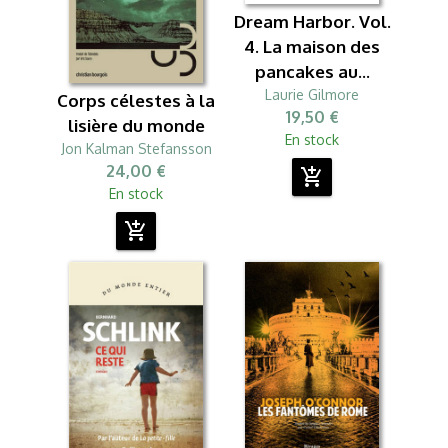
Dream Harbor. Vol.
4. La maison des
pancakes au...
Laurie Gilmore
Corps célestes à la
19,50 €
lisière du monde
En stock
Jon Kalman Stefansson
24,00 €
add_shopping_cart
En stock
add_shopping_cart