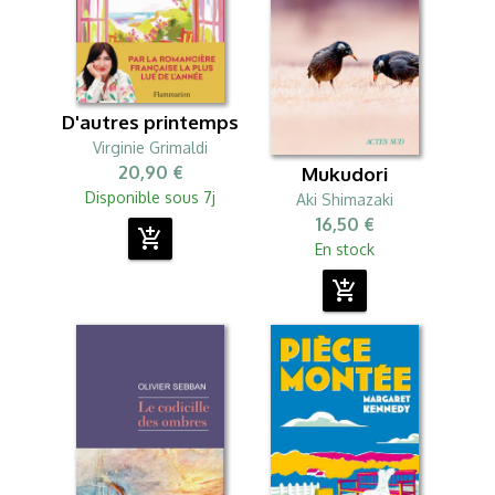
D'autres printemps
Virginie Grimaldi
20,90 €
Mukudori
Disponible sous 7j
Aki Shimazaki
16,50 €
add_shopping_cart
En stock
add_shopping_cart