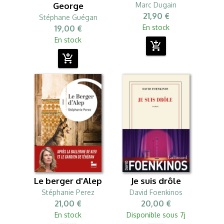
George
Marc Dugain
21,90 €
Stéphane Guégan
En stock
19,00 €
En stock
add_shopping_cart
add_shopping_cart
Le berger d'Alep
Je suis drôle
Stéphanie Perez
David Foenkinos
21,00 €
20,00 €
En stock
Disponible sous 7j