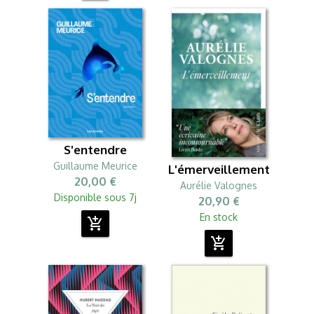
S'entendre
Guillaume Meurice
L'émerveillement
20,00 €
Aurélie Valognes
Disponible sous 7j
20,90 €
En stock
add_shopping_cart
add_shopping_cart