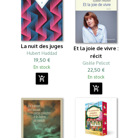
La nuit des juges
Et la joie de vivre :
Hubert Haddad
récit
19,50 €
Gisèle Pelicot
En stock
22,50 €
En stock
add_shopping_cart
add_shopping_cart