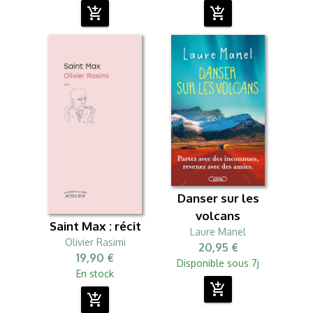
add_shopping_cart
add_shopping_cart
Danser sur les
volcans
Saint Max : récit
Laure Manel
Olivier Rasimi
20,95 €
19,90 €
Disponible sous 7j
En stock
add_shopping_cart
add_shopping_cart