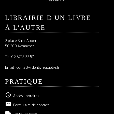
LIBRAIRIE D'UN LIVRE
À L'AUTRE
2 place Saint Aubert,
50 300 Avranches
Tél:
09 87 15 22 57
Email : contact@dunlivrealautre.fr
PRATIQUE
schedule
Accès - horaires
email
Formulaire de contact
local_shipping