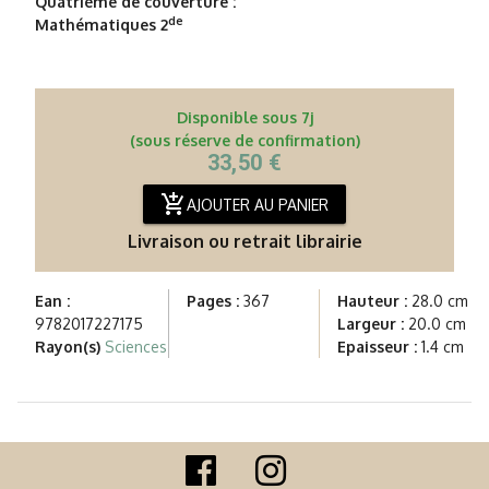
Quatrième de couverture :
de
Mathématiques 2
Disponible sous 7j
(sous réserve de confirmation)
33,50 €
add_shopping_cart
AJOUTER AU PANIER
Livraison ou retrait librairie
Ean :
Pages :
367
Hauteur :
28.0 cm
9782017227175
Largeur :
20.0 cm
Rayon(s)
Sciences
Epaisseur :
1.4 cm