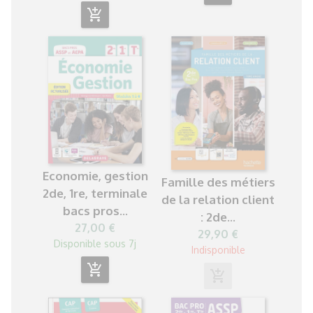
add_shopping_cart
Economie, gestion
Famille des métiers
2de, 1re, terminale
de la relation client
bacs pros...
: 2de...
27,00 €
29,90 €
Disponible sous 7j
Indisponible
add_shopping_cart
add_shopping_cart