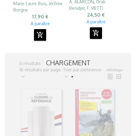
A. ALARCON
,
Orab
Marie-Laure Bois
,
Jérôme
Benidjer
,
F. VIETTI
Borgne
24,50 €
17,90 €
A paraître
A paraître
add_shopping_cart
add_shopping_cart
CHARGEMENT
0 résultats
16 résultats par page
Trier par pertinence
Affichage
expand_more
expand_more
format_align_justify
apps