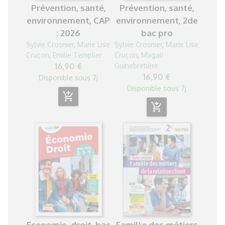
Prévention, santé,
Prévention, santé,
environnement, CAP
environnement, 2de
: 2026
bac pro
Sylvie Crosnier
,
Marie Lise
Sylvie Crosnier
,
Marie Lise
Cruçon
,
Emilie Templier
Cruçon
,
Magali
16,90 €
Guinebretière
16,90 €
Disponible sous 7j
Disponible sous 7j
add_shopping_cart
add_shopping_cart
Economie, droit, bac
Famille des métiers