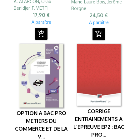
A. ALARCON
,
Orab
Marie-Laure Bois
,
Jérôme
Benidjer
,
F. VIETTI
Borgne
17,90 €
24,50 €
A paraître
A paraître
add_shopping_cart
add_shopping_cart
CORRIGE
OPTION A BAC PRO
ENTRAINEMENTS A
METIERS DU
L'EPREUVE EP2 : BAC
COMMERCE ET DE LA
PRO...
V...