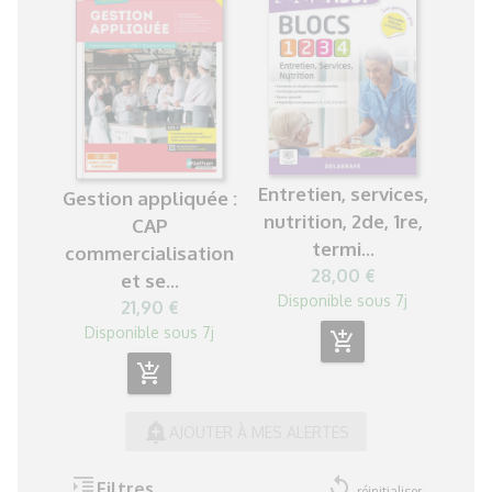
Entretien, services,
Gestion appliquée :
nutrition, 2de, 1re,
CAP
termi...
commercialisation
28,00 €
et se...
Disponible sous 7j
21,90 €
Disponible sous 7j
add_shopping_cart
add_shopping_cart
add_alert
AJOUTER À MES ALERTES
format_indent_increase
replay
Filtres
réinitialiser