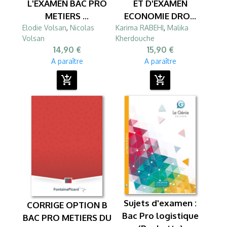
L'EXAMEN BAC PRO
ET D'EXAMEN
METIERS ...
ECONOMIE DRO...
Elodie Volsan
,
Nicolas
Karima RABEHI
,
Malika
Volsan
Kherdouche
14,90 €
15,90 €
A paraître
A paraître
add_shopping_cart
add_shopping_cart
Sujets d'examen :
CORRIGE OPTION B
Bac Pro logistique
BAC PRO METIERS DU