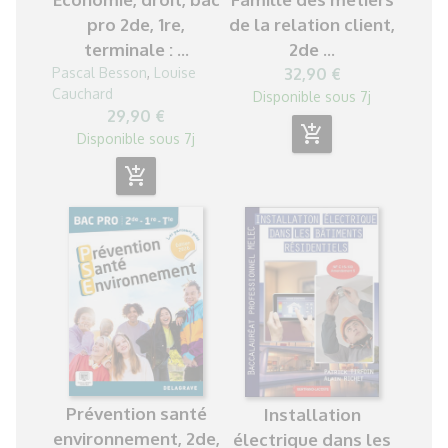
pro 2de, 1re,
de la relation client,
terminale : ...
2de ...
Pascal Besson
,
Louise
32,90 €
Cauchard
Disponible sous 7j
29,90 €
add_shopping_cart
Disponible sous 7j
add_shopping_cart
Prévention santé
Installation
environnement, 2de,
électrique dans les