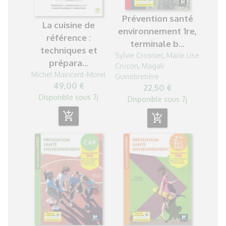
Prévention santé
La cuisine de
environnement 1re,
référence :
terminale b...
techniques et
Sylvie Crosnier
,
Marie Lise
prépara...
Cruçon
,
Magali
Michel Maincent-Morel
Guinebretière
49,00 €
22,50 €
Disponible sous 7j
Disponible sous 7j
add_shopping_cart
add_shopping_cart