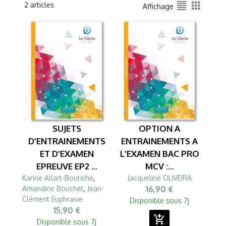
format_align_justify
apps
2 articles
Affichage
SUJETS
OPTION A
D'ENTRAINEMENTS
ENTRAINEMENTS A
ET D'EXAMEN
L'EXAMEN BAC PRO
EPREUVE EP2 ...
MCV :...
Karine Allart-Bouriche
,
Jacqueline OLIVEIRA
Amandine Bouchet
,
Jean-
16,90 €
Clément Euphrasie
Disponible sous 7j
15,90 €
add_shopping_cart
Disponible sous 7j