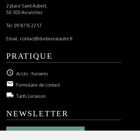
2 place Saint Aubert,
50 300 Avranches
Tél:
09 87 15 22 57
Email : contact@dunlivrealautre.fr
PRATIQUE
schedule
Accès - horaires
email
Formulaire de contact
local_shipping
Tarifs Livraison
NEWSLETTER
GESTION DE VOS ABONNEMENTS