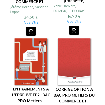
(Pochette)
COMMERCE ET...
Annie Barbière
,
Jérôme Borgne
,
Sandrine
DOMINIQUE BORRAS
Loppé
16,90 €
24,50 €
A paraître
A paraître
add_shopping_cart
add_shopping_cart
ENTRAINEMENTS A
CORRIGE OPTION A
L'EPREUVE EP2 : BAC
BAC PRO METIERS DU
PRO Métiers...
COMMERCE ET...