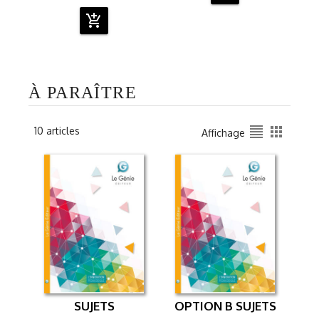
add_shopping_cart
À PARAÎTRE
format_align_justify
apps
10 articles
Affichage
SUJETS
OPTION B SUJETS