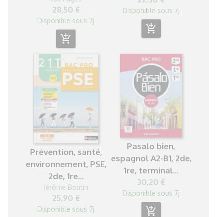
28,50 €
Disponible sous 7j
Disponible sous 7j
add_shopping_cart
add_shopping_cart
Pasalo bien,
Prévention, santé,
espagnol A2-B1, 2de,
environnement, PSE,
1re, terminal...
2de, 1re...
30,20 €
Jérôme Boutin
Disponible sous 7j
25,90 €
Disponible sous 7j
add_shopping_cart