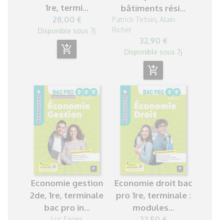
1re, termi...
bâtiments rési...
28,00 €
Patrick Tirfoin
,
Alain
Richet
Disponible sous 7j
32,90 €
add_shopping_cart
Disponible sous 7j
add_shopping_cart
Economie gestion
Economie droit bac
2de, 1re, terminale
pro 1re, terminale :
bac pro in...
modules...
Luc Fages
22,50 €