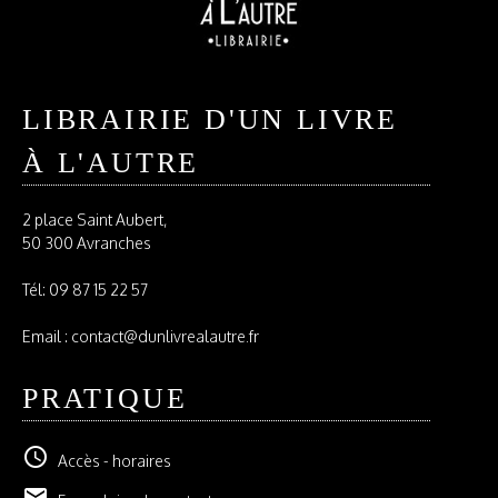
LIBRAIRIE D'UN LIVRE
À L'AUTRE
2 place Saint Aubert,
50 300 Avranches
Tél:
09 87 15 22 57
Email : contact@dunlivrealautre.fr
PRATIQUE
schedule
Accès - horaires
email