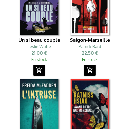
Un si beau couple
Saigon-Marseille
Leslie Wolfe
Patrick Bard
21,00 €
22,50 €
En stock
En stock
add_shopping_cart
add_shopping_cart