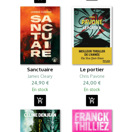
Sanctuaire
Le portier
James Cleary
Chris Pavone
24,90 €
24,00 €
En stock
En stock
add_shopping_cart
add_shopping_cart