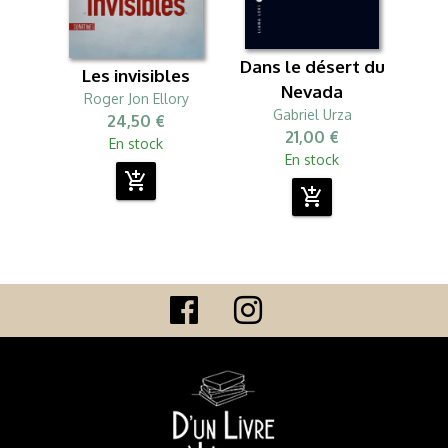
Dans le désert du
Les invisibles
Nevada
Roger Jon Ellory
Gabriel Urza
24,50 €
21,00 €
En stock
En stock
add_shopping_cart
add_shopping_cart