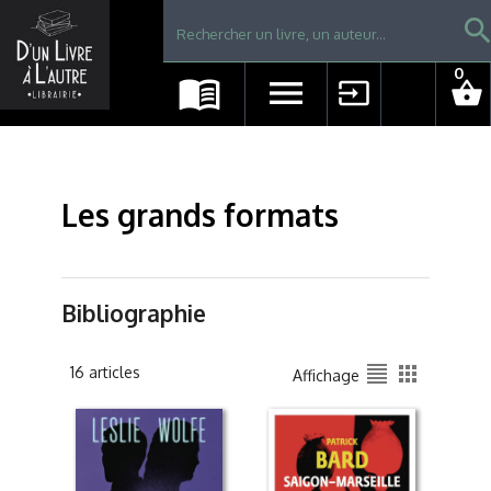
Librairie D'un livre à l'autre - Avranches
searc
0
menu_book
menu
input
shopping_basket
Les grands formats
Bibliographie
format_align_justify
apps
16 articles
Affichage