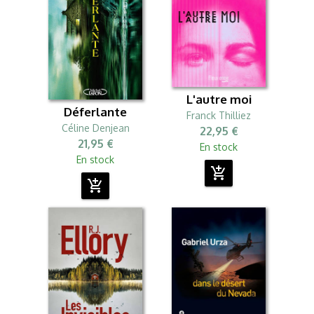
L'autre moi
Déferlante
Franck Thilliez
Céline Denjean
22,95 €
21,95 €
En stock
En stock
add_shopping_cart
add_shopping_cart