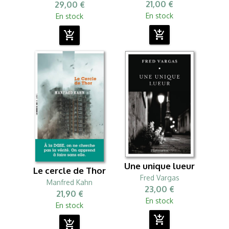
21,00 €
29,00 €
En stock
En stock
add_shopping_cart
add_shopping_cart
Une unique lueur
Le cercle de Thor
Fred Vargas
Manfred Kahn
23,00 €
21,90 €
En stock
En stock
add_shopping_cart
add_shopping_cart