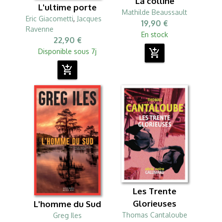
La colline
L'ultime porte
Mathilde Beaussault
Eric Giacometti
,
Jacques
19,90 €
Ravenne
En stock
22,90 €
Disponible sous 7j
add_shopping_cart
add_shopping_cart
Les Trente
Glorieuses
L'homme du Sud
Thomas Cantaloube
Greg Iles