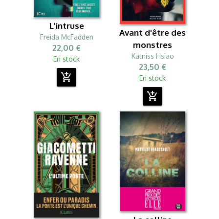
L'intruse
Avant d'être des
Freida McFadden
monstres
22,00 €
Katniss Hsiao
En stock
23,50 €
add_shopping_cart
En stock
add_shopping_cart